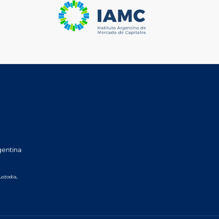
gentina
ustodia,